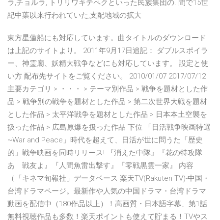
ラ,チョルラ, トリリワキテペクといった民族集団の. 間で15世
紀中葉以来行われていた,支配地域の拡大
東方星蓮船にも対応しています。曲タイトルのダウンロード
は上記のサイトより。 2011年9月17日追記： ダブルスポイラ
ー、神霊廟、妖精大戦争などにも対応しています。 設定と使
い方 配布先サイトをご覧ください。 2010/01/07 2017/07/12
主要カテゴリ > ・・・ > テーマ別作品 > 戦争を題材とした作
品 > 戦争別の戦争を題材とした作品 > 第二次世界大戦を題材
とした作品 > 太平洋戦争を題材とした作品 > 日本本土空襲を
扱った作品 > 広島原爆を扱った作品 下位 「日活戦争映画特選
~War and Peace」時代を超えて、日活が世に問うた「歴史
的」戦争映画を同時リリース! 『消えた中隊』『花の特攻隊
あゝ戦友よ』『人間魚雷出撃す』『零戦黒雲一家』 内容
（「キネマ旬報社」データベース 楽天TV(Rakuten TV)-中国・
台湾ドラマページ。最新作や人気の中国ドラマ・台湾ドラマ
動画を配信中（180作品以上）！高画質・日本語字幕、第1話
無料視聴作品も多数！楽天ポイントも使えて貯まる！TVやス