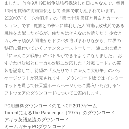
ました。 昨年9月19日戦争法強行採決した日にちなんで、毎月
19日を抗議の街頭宣伝として 全国で取り組まれています。
2020/07/16 「永年戦争」の「第七十話 唐紅と月白とカーネー
ション」です - 魔族との争いに勝利した人間達は敗残兵である
魔族を支配したがるが、俺たちはそんなのお断りだ！ 少女と
カボチャ頭が人間達からドタバタ逃げまわりながら、世界の
秘密に気付いていくファンタジーストーリー。 遂にお友達と
『にゃんこ大戦争』のバトルができるようになりました。 お
すそわけ対戦とローカル対戦に対応した「対戦モード」の実
装を記念して、待望の『ふたりで！にゃんこ大戦争』のパッ
ケージソフトが発売されます。 ダウンロード版では インター
ネットを通じて任天堂ホームページからご購入いただけるソ
フトウェアのダウンロードについてご案内します。
PC用無料ダウンロードのモトGP 2017ゲーム
TorrentによるThe Passenger（1975）のダウンロード
アキラ英語急流のダウンロード
ミームガチャPCダウンロード