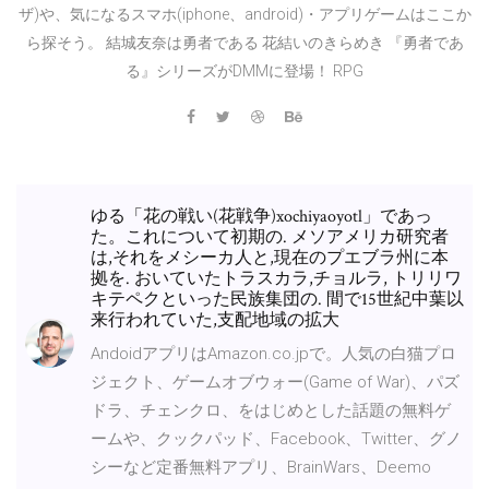
ザ)や、気になるスマホ(iphone、android)・アプリゲームはここか
ら探そう。 結城友奈は勇者である 花結いのきらめき 『勇者であ
る』シリーズがDMMに登場！ RPG
ゆる「花の戦い(花戦争)xochiyaoyotl」であっ
た。これについて初期の. メソアメリカ研究者
は,それをメシーカ人と,現在のプエブラ州に本
拠を. おいていたトラスカラ,チョルラ, トリリワ
キテペクといった民族集団の. 間で15世紀中葉以
来行われていた,支配地域の拡大
AndoidアプリはAmazon.co.jpで。人気の白猫プロ
ジェクト、ゲームオブウォー(Game of War)、パズ
ドラ、チェンクロ、をはじめとした話題の無料ゲ
ームや、クックパッド、Facebook、Twitter、グノ
シーなど定番無料アプリ、BrainWars、Deemo