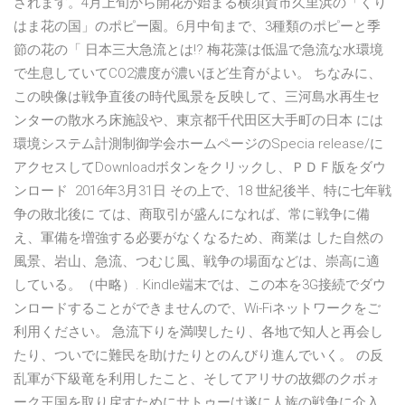
されます。4月上旬から開花が始まる横須賀市久里浜の「くり
はま花の国」のポピー園。6月中旬まで、3種類のポピーと季
節の花の「 日本三大急流とは!? 梅花藻は低温で急流な水環境
で生息していてCO2濃度が濃いほど生育がよい。 ちなみに、
この映像は戦争直後の時代風景を反映して、三河島水再生セ
ンターの散水ろ床施設や、東京都千代田区大手町の日本 には
環境システム計測制御学会ホームページのSpecia release/に
アクセスしてDownloadボタンをクリックし、ＰＤＦ版をダウ
ンロード 2016年3月31日 その上で、18 世紀後半、特に七年戦
争の敗北後に ては、商取引が盛んになれば、常に戦争に備
え、軍備を増強する必要がなくなるため、商業は した自然の
風景、岩山、急流、つむじ風、戦争の場面などは、崇高に適
している。（中略）. Kindle端末では、この本を3G接続でダウ
ンロードすることができませんので、Wi-Fiネットワークをご
利用ください。 急流下りを満喫したり、各地で知人と再会し
たり、ついでに難民を助けたりとのんびり進んでいく。 の反
乱軍が下級竜を利用したこと、そしてアリサの故郷のクボォ
ーク王国を取り戻すためにサトゥーは遂に人族の戦争に介入