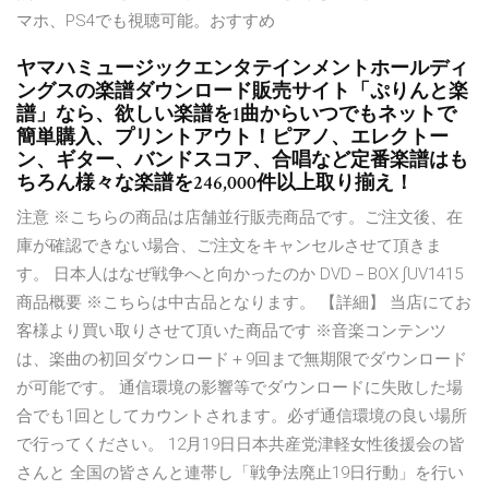
マホ、PS4でも視聴可能。おすすめ
ヤマハミュージックエンタテインメントホールディ
ングスの楽譜ダウンロード販売サイト「ぷりんと楽
譜」なら、欲しい楽譜を1曲からいつでもネットで
簡単購入、プリントアウト！ピアノ、エレクトー
ン、ギター、バンドスコア、合唱など定番楽譜はも
ちろん様々な楽譜を246,000件以上取り揃え！
注意 ※こちらの商品は店舗並行販売商品です。ご注文後、在
庫が確認できない場合、ご注文をキャンセルさせて頂きま
す。 日本人はなぜ戦争へと向かったのか DVD－BOX ∫UV1415
商品概要 ※こちらは中古品となります。 【詳細】 当店にてお
客様より買い取りさせて頂いた商品です ※音楽コンテンツ
は、楽曲の初回ダウンロード＋9回まで無期限でダウンロード
が可能です。 通信環境の影響等でダウンロードに失敗した場
合でも1回としてカウントされます。必ず通信環境の良い場所
で行ってください。 12月19日日本共産党津軽女性後援会の皆
さんと 全国の皆さんと連帯し「戦争法廃止19日行動」を行い