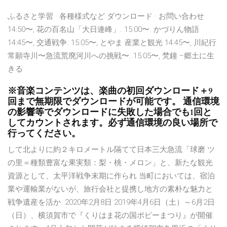
ふるさと学習 · 各種様式など ダウンロード · お問い合わせ
14:50〜, 花の百名山「大日連峰」. 15:00〜. かづりん物語
14:45〜, 交通戦争. 15:05〜, とやま 産業と観光 14:45〜, 川紀行
常願寺川〜急流荒廃河川への挑戦〜. 15:05〜, 梵鐘 −郷土に生
きる
※音楽コンテンツは、楽曲の初回ダウンロード＋9
回まで無期限でダウンロードが可能です。 通信環境
の影響等でダウンロードに失敗した場合でも1回と
してカウントされます。必ず通信環境の良い場所で
行ってください。
して北よりに約２キロメートル隔てて日本三大急流「球磨 ツ
の里＝種類豊富な果実類：梨・桃・メロン」と、新たな観光
資源として、太平洋戦争末期に作られ 当町においては、宿泊
業や運輸業がないが、旅行会社と提携し地方の素朴な魅力と
戦争遺産を活か. 2020年2月8日 2019年4月6日（土）～6月2日
（日）、横須賀市で『くりはま花の国ポピーまつり』が開催