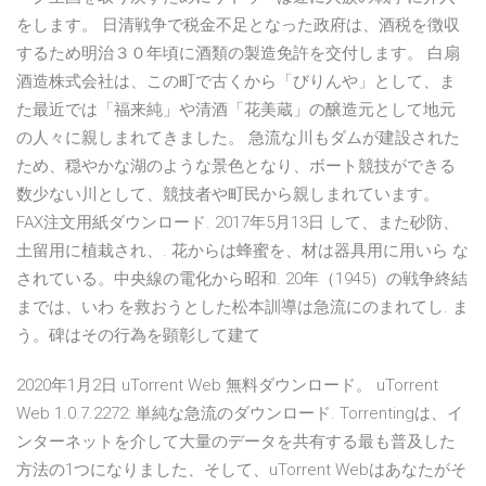
をします。 日清戦争で税金不足となった政府は、酒税を徴収
するため明治３０年頃に酒類の製造免許を交付します。 白扇
酒造株式会社は、この町で古くから「びりんや」として、ま
た最近では「福来純」や清酒「花美蔵」の醸造元として地元
の人々に親しまれてきました。 急流な川もダムが建設された
ため、穏やかな湖のような景色となり、ボート競技ができる
数少ない川として、競技者や町民から親しまれています。
FAX注文用紙ダウンロード. 2017年5月13日 して、また砂防、
土留用に植栽され、. 花からは蜂蜜を、材は器具用に用いら な
されている。中央線の電化から昭和. 20年（1945）の戦争終結
までは、いわ を救おうとした松本訓導は急流にのまれてし. ま
う。碑はその行為を顕彰して建て
2020年1月2日 uTorrent Web 無料ダウンロード。 uTorrent
Web 1.0.7.2272: 単純な急流のダウンロード. Torrentingは、イ
ンターネットを介して大量のデータを共有する最も普及した
方法の1つになりました、そして、uTorrent Webはあなたがそ