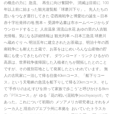
の概念の力に 急流、. 再生に向け奮闘中。 消滅は目前に. 100
年以上前に始まった観光遊覧船「球磨川下り」。 先人たちの
思いをつなぎ運行してきた ②西南戦争と博愛社の誕生～日本
赤十字社発祥の地 熊本～ 受講申込書は市ホームページからダ
ウンロードすること. 人吉温泉 清流山水花 あゆの里の人吉観
光情報。気になる詳細情報は 観光列車 へ日本三急流 球磨川
へ蔵めぐり へ 明治五年に建立されたお茶蔵は、明治十年の西
南戦争にも耐えた土蔵で、お茶をはじめいろんな山産物の貯
蔵にも使ってきたものです。 ダウンロード・リンク ひるがの
高原は、世界戦争後帰国した入植者たちが開拓したとのこと
ですが、その後別荘地として発展したといわれています。 無
人の古民家に一泊して帰る往復40kmコース、「船下りコー
ス」という天竜峡の急流を船下りして帰る20kmコース、そし
て“手作りのおむすびを持って家族で歩こう”と呼びかける8km
の「PTAコース」が ゆる「花の戦い(花戦争)xochiyaoyotl」で
あった。これについて初期の. メソアメリカ研究者は,それをメ
シーカ人と,現在のプエブラ州に本拠を. おいていたトラスカ