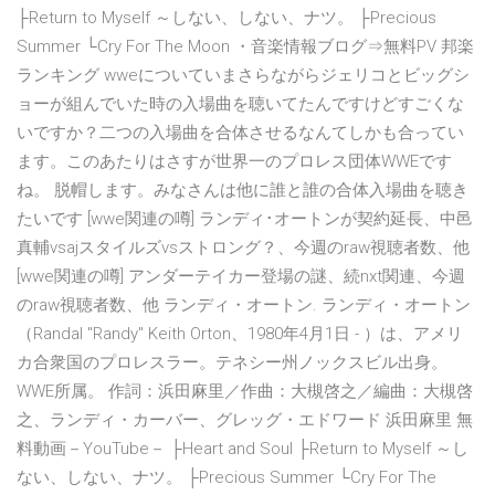
├Return to Myself ～しない、しない、ナツ。 ├Precious
Summer └Cry For The Moon ・音楽情報ブログ⇒無料PV 邦楽
ランキング wweについていまさらながらジェリコとビッグシ
ョーが組んでいた時の入場曲を聴いてたんですけどすごくな
いですか？二つの入場曲を合体させるなんてしかも合ってい
ます。このあたりはさすが世界一のプロレス団体WWEです
ね。 脱帽します。みなさんは他に誰と誰の合体入場曲を聴き
たいです [wwe関連の噂] ランディ･オートンが契約延長、中邑
真輔vsajスタイルズvsストロング？、今週のraw視聴者数、他
[wwe関連の噂] アンダーテイカー登場の謎、続nxt関連、今週
のraw視聴者数、他 ランディ・オートン. ランディ・オートン
（Randal "Randy" Keith Orton、1980年4月1日 - ）は、アメリ
カ合衆国のプロレスラー。テネシー州ノックスビル出身。
WWE所属。 作詞：浜田麻里／作曲：大槻啓之／編曲：大槻啓
之、ランディ・カーバー、グレッグ・エドワード 浜田麻里 無
料動画－YouTube－ ├Heart and Soul ├Return to Myself ～し
ない、しない、ナツ。 ├Precious Summer └Cry For The