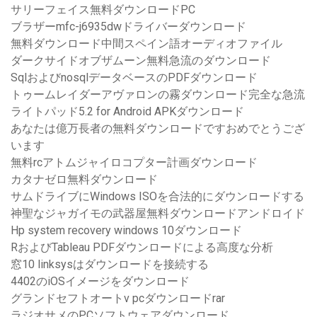
サリーフェイス無料ダウンロードPC
ブラザーmfc-j6935dwドライバーダウンロード
無料ダウンロード中間スペイン語オーディオファイル
ダークサイドオブザムーン無料急流のダウンロード
SqlおよびnosqlデータベースのPDFダウンロード
トゥームレイダーアヴァロンの霧ダウンロード完全な急流
ライトパッド5.2 for Android APKダウンロード
あなたは億万長者の無料ダウンロードですおめでとうござ
います
無料rcアトムジャイロコプター計画ダウンロード
カタナゼロ無料ダウンロード
サムドライブにWindows ISOを合法的にダウンロードする
神聖なジャガイモの武器屋無料ダウンロードアンドロイド
Hp system recovery windows 10ダウンロード
RおよびTableau PDFダウンロードによる高度な分析
窓10 linksysはダウンロードを接続する
4402のiOSイメージをダウンロード
グランドセフトオートv pcダウンロードrar
ラジオサメのPCソフトウェアダウンロード