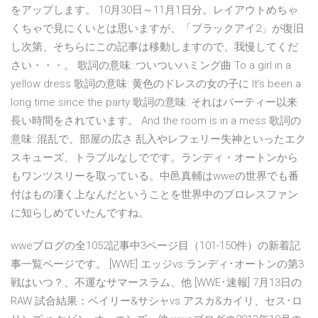
をアップします。 10月30日～11月1日分。レイアウトめちゃ
くちゃで見にくいとは思いますが、「ブラックアイ2」が復旧
し次第、そちらにこの記事は移動しますので、我慢してくだ
さい・・・。 歌詞の意味: ついついハミング曲 To a girl in a
yellow dress 歌詞の意味: 黄色のドレスの女の子に It's been a
long time since the party 歌詞の意味: それはパーティー以来
長い時間をされています。 And the room is in a mess 歌詞の
意味: 混乱で、部屋の広さ 乱入やレフェリー失神といったエク
スキューズ、トラブルなしでです。ランディ・オートンから
もワンツスリーを取っている。中邑真輔はwweの世界でも番
付はもの凄く上なんだということを世界中のプロレスファン
に知らしめていたんですね。
wweブログの全1052記事中3ページ目（101-150件）の新着記
事一覧ページです。 [WWE] エッジvs.ランディ･オートンの第3
戦はいつ？、不運なサマースラム、他 [WWE･速報] 7月13日の
RAW 試合結果：ベイリー&サシャvs.アスカ&カイリ、セス･ロ