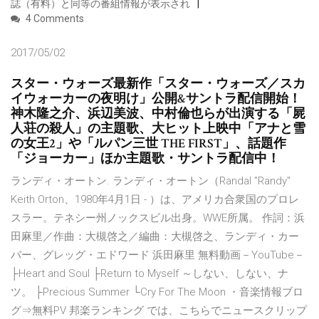
誌（有料）と同等の番組情報が表示され
4 Comments
2017/05/02
スター・ウォーズ最新作「スター・ウォーズ／スカ
イウォーカーの夜明け」公開&サントラ配信開始！
神木隆之介、浜辺美波、中村倫也らが出演する「屍
人荘の殺人」の主題歌、大ヒット上映中「アナと雪
の女王2」や「ルパン三世 THE FIRST」、話題作
「ジョーカー」ほか主題歌・サントラ配信中！
ランディ・オートン. ランディ・オートン（Randal "Randy"
Keith Orton、1980年4月1日 - ）は、アメリカ合衆国のプロレ
スラー。テネシー州ノックスビル出身。WWE所属。 作詞：浜
田麻里／作曲：大槻啓之／編曲：大槻啓之、ランディ・カー
バー、グレッグ・エドワード 浜田麻里 無料動画－YouTube－
├Heart and Soul ├Return to Myself ～しない、しない、ナ
ツ。 ├Precious Summer └Cry For The Moon ・音楽情報ブロ
グ⇒無料PV 邦楽ランキング では、こちらでニュースクリップ