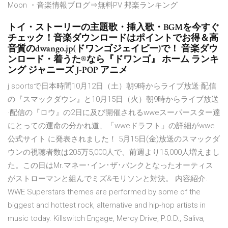
Moon ・音楽情報ブログ⇒無料PV 邦楽ランキング
トイ・ストーリーの主題歌・挿入歌・BGMを今すぐ
チェック！音楽ダウンロードはポイントでお得＆高
音質のdwango.jp(ドワンゴジェイピー)で！ 音楽ダウ
ンロード・着うた®なら『ドワンゴ』 ホーム ランキ
ング ジャニーズ J-POP アニメ
j sportsで日本時間10月12日（土）朝9時からライブ放送·配信
の『スマックダウン』と10月15日（火）朝9時からライブ放送
·配信の『ロウ』の2日に及び開催されるwweスーパースター達
にとっての運命の分かれ道、「wweドラフト」の詳細がwwe
公式サイト に発表されました！ 5月15日(金)放送のスマックダ
ウンの視聴者数は205万5,000人で、前週より15,000人増えまし
た。この日はMr.マネー･イン･ザ･バンクとなったオーティス
がストローマンと組んでミズ&モリソンと対決。 内容紹介.
WWE Superstars themes are performed by some of the
biggest and hottest rock, alternative and hip-hop artists in
music today. Killswitch Engage, Mercy Drive, P.O.D., Saliva,