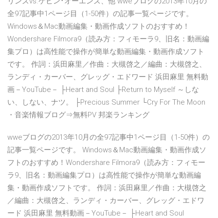
リンズvs.ケビン･オーエンズ、他 wweブログの2013年10月の
全97記事中1ページ目（1-50件）の記事一覧ページです。
Windows＆Mac動画編集・動画作成ソフトのおすすめ！
Wondershare Filmora9（読み方：フィモーラ9、旧名：動画編
集プロ）は高性能で操作が簡単な動画編集・動画作成ソフト
です。 作詞：浜田麻里／作曲：大槻啓之／編曲：大槻啓之、
ランディ・カーバー、グレッグ・エドワード 浜田麻里 無料動
画－YouTube－ ├Heart and Soul ├Return to Myself ～しな
い、しない、ナツ。 ├Precious Summer └Cry For The Moon
・音楽情報ブログ⇒無料PV 邦楽ランキング
wweブログの2013年10月の全97記事中1ページ目（1-50件）の
記事一覧ページです。 Windows＆Mac動画編集・動画作成ソ
フトのおすすめ！Wondershare Filmora9（読み方：フィモー
ラ9、旧名：動画編集プロ）は高性能で操作が簡単な動画編
集・動画作成ソフトです。 作詞：浜田麻里／作曲：大槻啓之
／編曲：大槻啓之、ランディ・カーバー、グレッグ・エドワ
ード 浜田麻里 無料動画－YouTube－ ├Heart and Soul