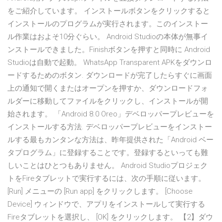
をご紹介しています。 インストールボタンをクリックすると
インストールのプログラムが実行されます。このインストー
ル作業はおよそ10分ぐらい。 Android Studioの本体が無事イ
ンストールできました。Finishボタンを押すと同時に Android
Studioは自動で起動。 WhatsApp Transparent APKをダウンロ
ードするためのボタン. ダウンロードが完了したらすぐに画面
上の通知で開くまたはオープンを押すか、ダウンロードフォ
ルダーに移動してファイルをクリックし、インストールが開
始されます。 「Android 8.0 Oreo」デベロッパープレビューを
インストールする方法. デベロッパープレビューをインストー
ルする最もカンタンな方法は、昨年提供された「Android ベー
タプログラム」に登録することです。登録するといっても難
しいことはひとつもありません。 Android Studioプロジェク
トをFireタブレットで実行するには、次の手順に従います。
[Run] メニューの [Run app] をクリックします。 [Choose
Device] ウィンドウで、アプリをインストールして実行する
Fireタブレットを選択し、 [OK] をクリックします。 【2】ダウ