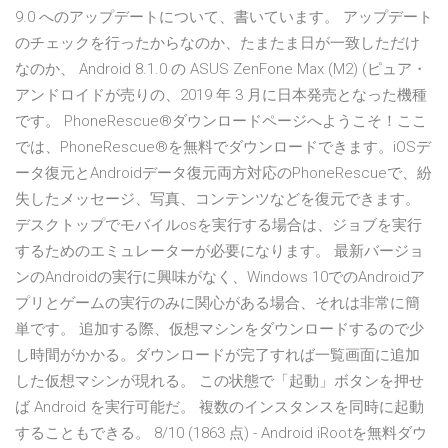
9.0 へのアップデートについて、書いています。 アップデート
のチェックを行ったからなのか、たまたま日が一致しただけ
なのか、 Android 8.1.0 の ASUS ZenFone Max (M2) (ピュア・
アンドロイドが売りの、2019 年 3 月に日本発売となった機種
です。 PhoneRescue®ダウンロードページへようこそ！ここ
では、PhoneRescue®を無料でダウンロードできます。iOSデ
ータ復元とAndroidデータ復元両方対応のPhoneRescueで、紛
失したメッセージ、写真、コンテンツなどを復元できます。
デスクトップでモバイルosを実行する場合は、ジョブを実行
するためのエミュレーターが必要になります。 最新バージョ
ンのAndroidの実行に興味がなく、Windows 10でのAndroidア
プリとゲームの実行のみに関心がある場合、それは非常に簡
単です。 追加する際、仮想マシンをダウンロードするので少
し時間がかかる。ダウンロードが完了すれば一覧画面に追加
した仮想マシンが現れる。 この状態で「起動」ボタンを押せ
ば Android を実行可能だ。 複数のインスタンスを同時に起動
することもできる。 8/10 (1863 点) - Android iRootを無料ダウ