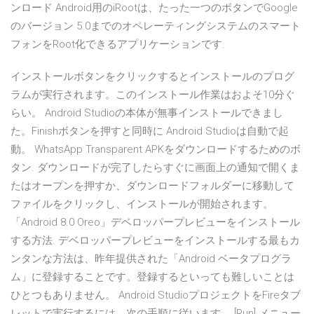
ンロード Android用のiRootは、たった一つのボタンでGoogle
のバージョン 5.0までのオペレーティングシステムのスマート
フォンをRoot化できるアプリケーションです.
インストールボタンをクリックするとインストールのプログ
ラムが実行されます。このインストール作業はおよそ10分ぐ
らい。 Android Studioの本体が無事インストールできまし
た。Finishボタンを押すと同時に Android Studioは自動で起
動。 WhatsApp Transparent APKをダウンロードするためのボ
タン. ダウンロードが完了したらすぐに画面上の通知で開くま
たはオープンを押すか、ダウンロードフォルダーに移動して
ファイルをクリックし、インストールが開始されます。
「Android 8.0 Oreo」デベロッパープレビューをインストール
する方法. デベロッパープレビューをインストールする最もカ
ンタンな方法は、昨年提供された「Android ベータプログラ
ム」に登録することです。登録するといっても難しいことは
ひとつもありません。 Android StudioプロジェクトをFireタブ
レットで実行するには、次の手順に従います。 [Run] メニュー