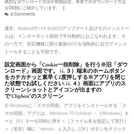
体的なダウンロード方法や初期設定、単体でのダウンロード方法
をOS別にご紹介しています。
6 Comments
通常、AndroidデバイスのOSアップデート及びそのインストー
ルは、インターネット経由で半自動的におこなわれます。そ
の一方で、対応機種に限り最新のOSを強制的に自力でインス
トールすることも可能です。
設定画面から「Cookie一括削除」を行う※旧「ダウ
ンロード」画面です。 ↓↓. ３）端末のホームボタン
をカチカチッと素早く2度押しする※アプリを閉じ
た状態でお試しください. ↓↓. ４）画面にアプリのス
クリーンショットとアイコンが出ますの
で“Clipbox”のスクリーン
① Windowsに「スマホ同期」アプリをインストールする「ス
マホ同期」アプリは、Windows 10 October ・［Windows］キ
ーと［R］キーを同時に押す＞［ファイル名を指定して実行］
＞［名前］欄に「winver」と入力し［OK］ボタンをクリック