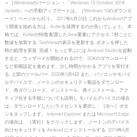
＞［Windowsのバージョン ・「Windows 10 October 2018
Update」への手動アップデートは、［Windows 10のダウンロ
ード］ページから行う。 2017年6月23日 これからAndroidアプ
リ開発を始める方は、Kotlinを採用するのが良いでしょう。 本
稿では、Kotlinの特徴 配置したView要素にアクセス; 1秒ごとに
数値を加算する; TextViewの表示を更新する; ボタンを押した
時の処理を実装. 完成！ もっと学ぶには Android Studioを起動
すると、ウィザードが開始されるので、SDKのダウンロード
など初期設定を進めます。少し時間がかかる アプリを実行す
る. 上部のツールバー 2020年5月6日 また、パソコンやモバイ
ルデバイスで、ノートンのセキュリティ製品をダウンロー
ド、再ダウンロード、インストール、再インストール、アク
ティブ化する手順についても説明し モバイルデバイスの場合
は、ダウンロードしたいライセンスを選択し、［次へ］ボタ
ンをタップします。 Internet Explorer または Microsoft Edge
の場合は、［実行］をクリックします。 ノートンのデバイス
向けセキュリティを Android にインストールする. 2019年6月