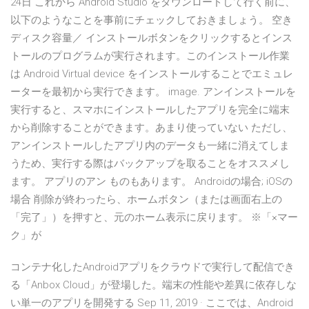
24日 これから Android Studio をダウンロードして行く前に、
以下のようなことを事前にチェックしておきましょう。 空き
ディスク容量／ インストールボタンをクリックするとインス
トールのプログラムが実行されます。このインストール作業
は Android Virtual device をインストールすることでエミュレ
ーターを最初から実行できます。 image. アンインストールを
実行すると、スマホにインストールしたアプリを完全に端末
から削除することができます。あまり使っていない ただし、
アンインストールしたアプリ内のデータも一緒に消えてしま
うため、実行する際はバックアップを取ることをオススメし
ます。 アプリのアン ものもあります。 Androidの場合; iOSの
場合 削除が終わったら、ホームボタン（または画面右上の
「完了」）を押すと、元のホーム表示に戻ります。 ※「×マー
ク」が
コンテナ化したAndroidアプリをクラウドで実行して配信でき
る「Anbox Cloud」が登場した。端末の性能や差異に依存しな
い単一のアプリを開発する Sep 11, 2019 · ここでは、Android