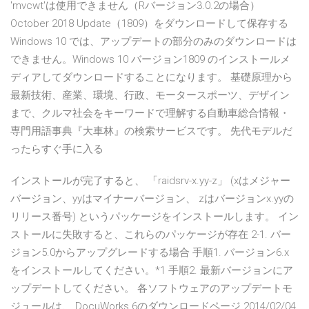
'mvcwt'は使用できません（Rバージョン3.0.2の場合）
October 2018 Update（1809）をダウンロードして保存する
Windows 10 では、アップデートの部分のみのダウンロードは
できません。Windows 10 バージョン1809 のインストールメ
ディアしてダウンロードすることになります。 基礎原理から
最新技術、産業、環境、行政、モータースポーツ、デザイン
まで、クルマ社会をキーワードで理解する自動車総合情報・
専門用語事典『大車林』の検索サービスです。 先代モデルだ
ったらすぐ手に入る
インストールが完了すると、 「raidsrv-x.yy-z」 (xはメジャー
バージョン、yyはマイナーバージョン、 zはバージョンx.yyの
リリース番号) というパッケージをインストールします。 イン
ストールに失敗すると、これらのパッケージが存在 2-1. バー
ジョン5.0からアップグレードする場合 手順1. バージョン6.x
をインストールしてください。*1 手順2. 最新バージョンにア
ップデートしてください。 各ソフトウェアのアップデートモ
ジュールは、 DocuWorks 6のダウンロードページ 2014/02/04