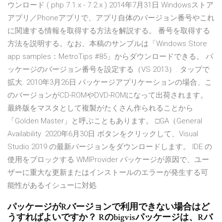
ウンロード ( php 7.1.x - 7.2.x ) 2014年7月31日 Windowsストア
アプリ／Phoneアプリで、アプリ自体のバージョン番号やこれ
に関連する情報を取得する方法を解説する。 番号を取得する
方法を説明する。なお、本稿のサンプルは「Windows Store
app samples：MetroTips #85」からダウンロードできる。 パ
ッケージのバージョン番号を設定する（VS 2013）. タップで
拡大. 2010年3月26日 パッケージアプリケーションの場合、こ
のバージョンがCD-ROMやDVD-ROMになって出荷されます。
最終版をマスタとして複製がたくさん作られることから
「Golden Master」と呼ぶこともあります。 □GA（General
Availability 2020年6月30日 ボタンをクリックして、Visual
Studio 2019 の最新バージョンをダウンロードします。 IDE の
使用をブロックする WMIProvider パッケージが原因で、ユー
ザーに重大な更新またはインストールのエラーが発生する可
能性があるイシューに対処
パッケージがRバージョンで利用できない場合はど
うすればよいですか？ Rのbigvisパッケージは、Rバ