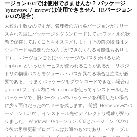
ージョン3.0.1では使用できませんか？ パッケージ
'syncwave' / 'mvcwt'は使用できません（Rバージョン
3.0.2の場合）
大変お手数なのですが、管理者の方は各バージョンがリリー
スされる度にパッケージをダウンロードしてzipファイルの状
態で保存しておくことをオススメします（その前の段階はダ
ウンロード等必要なため入手ができなくなる可能性もありま
す）。 バージョンごとにパッケージのパスを分けるため
gopkg.in といったサービスが使われることがあるが，リポジ
トリの物理パスとモジュール・パスが異なる場合は注意が必
要である。 うまくパッケージをダウンロードできない場合は
go.mod ファイル内に Homebrewを使ってインストールした
パッケージで、旧バージョンのパッケージを利用したい場合
に少々面倒だったのでメモを残します。 前提. Homebrewのバ
ージョン1.0.0で、インストール先やディレクトリ構成が変わ
りました。 Windows 10バージョン1903とバージョン1909の
今後の累積更新プログラムは共通のものであり、イネーブル